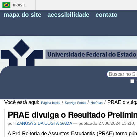
BRASIL
Fe
mapa do site
acessibilidade
contato
Pe
Busca
Busca
Avançada…
Você está aqui:
/
/
/
PRAE divulga
Página Inicial
Serviço Social
Notícias
PRAE divulga o Resultado Prelimin
por
IZANUSYS DA COSTA GAMA
—
publicado
27/06/2024 13h10,
A Pró-Reitoria de Assuntos Estudantis (PRAE) torna púb