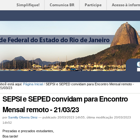
Simplifique!
Comunica BR
Participe
Acesso à infor
Ferramentas
Pessoais
Bu
Bu
A
Você está aqui:
Página Inicial
/
SEPSI e SEPED convidam para Encontro Mensal remoto -
21/03/23
SEPSI e SEPED convidam para Encontro
Mensal remoto - 21/03/23
por
Samilly Oliveira Diniz
—
publicado
20/03/2023 14h55,
última modificação
20/03/2023
14h52
Prezadas e prezados estudantes,
Boa tarde!