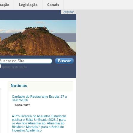
mação
Legislação
Canais
Acessar
sca
apenas nesta seção
sca
vançada…
Notícias
Cardápio do Restaurante Escola: 27 a
31/07/2026
26/07/2026
A Pró-Reitoria de Assuntos Estudantis
publica o Edital Unificado 2026.2 para
os Auxílios Alimentação, Alimentação
BioMed e Moradia e para a Bolsa de
Incentivo Acadêmico