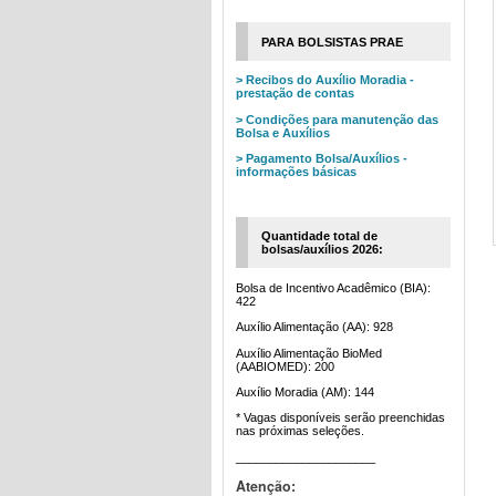
PARA BOLSISTAS PRAE
> Recibos do Auxílio Moradia -
prestação de contas
> Condições para manutenção das
Bolsa e Auxílios
> Pagamento Bolsa/Auxílios -
informações básicas
Quantidade total de
bolsas/auxílios 2026:
Bolsa de Incentivo Acadêmico (BIA):
422
Auxílio Alimentação (AA): 928
Auxílio Alimentação BioMed
(AABIOMED): 200
Auxílio Moradia (AM): 144
* Vagas disponíveis serão preenchidas
nas próximas seleções.
_____________________
Atenção: