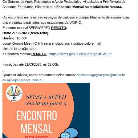
Os Setores de Apoio Psicológico e Apoio Pedagógico, vinculados à Pró-Reitoria de
Assuntos Estudantis, irão realizar o
Encontro Mensal na modalidade remota.
Os encontros mensais são espaços de diálogos e compartilhamento de experiências
universitárias destinados aos estudantes da UNIRIO.
Encontro mensal SEPSI/SEPED
REMOTO
:
Data: 21/03/2023 (terça-feira)
Horário: 15:00h
Local: Google Meet (O link será enviado aos inscritos pelo e-mail).
Link de inscrição para
o Encontro mensal
REMOTO
:
https://forms.gle/UTWxp3b2DgcMRWG77
Inscrições até 21/03/2023, às 12:00h.
Qualquer dúvida, entrar em contato pelos emails:
apoiopedagogico.prae@unirio.br
ou
apoiopsi.prae@unirio.br
.