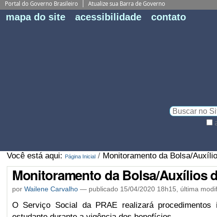
Portal do Governo Brasileiro
Atualize sua Barra de Governo
Fe
mapa do site
acessibilidade
contato
Pe
Busca
Busca
Avançada…
Você está aqui:
/
Monitoramento da Bolsa/Auxíl
Página Inicial
Monitoramento da Bolsa/Auxílios
por
Wailene Carvalho
—
publicado
15/04/2020 18h15,
última modi
O Serviço Social da PRAE realizará procedimentos 
estudante durante a vigência dos benefícios.