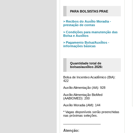
PARA BOLSISTAS PRAE
> Recibos do Auxílio Moradia -
prestação de contas
> Condições para manutenção das
Bolsa e Auxílios
> Pagamento Bolsa/Auxílios -
informações básicas
Quantidade total de
bolsas/auxílios 2026:
Bolsa de Incentivo Acadêmico (BIA):
422
Auxílio Alimentação (AA): 928
Auxílio Alimentação BioMed
(AABIOMED): 200
Auxílio Moradia (AM): 144
* Vagas disponíveis serão preenchidas
nas próximas seleções.
_____________________
Atenção: