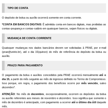
TIPO DE CONTA
O depósito de bolsa ou auxílio ocorrerá somente em conta corrente.
*CONTA EM BANCOS DIGITAIS
: É admitida conta em bancos digitais, mas proibidas as
contas-poupança e contas-salário em quaisquer bancos, sejam físicos ou digitais.
MUDANÇA DE CONTA CORRENTE
Quaisquer mudanças nos dados bancários devem ser solicitadas à PRAE, por e-mail
(prae@unirio.br), até o dia 15(quinze) do mês de referência do depósito da bolsa ou
auxílio.
PRAZO PARA PAGAMENTO
O pagamento da bolsa e auxílios concedidos pela PRAE ocorrerá mensalmente
até o
dia 15
, a partir do mês seguinte ao mês de ingresso definido no Termo de Compromisso.
Isso porque, em regra, o pagamento dos benefícios ocorre por
mês vencido
, salvo
dezembro*.
ATENÇÃO
: No mês de
dezembro
, excepcionalmente, ocorrem os depósitos da bolsa
ou auxílio referentes aos meses de
novembro
e
dezembro
. Isso significa que somente o
mês de dezembro é antecipado, com pagamento a ocorrer
até o último dia útil
daquele
mês.