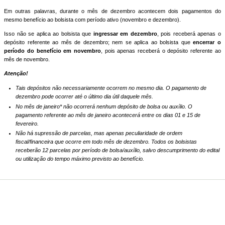
Em outras palavras, durante o mês de dezembro acontecem dois pagamentos do
mesmo benefício ao bolsista com período ativo (novembro e dezembro).
Isso não se aplica ao bolsista que
ingressar em dezembro
, pois receberá apenas o
depósito referente ao mês de dezembro; nem se aplica ao bolsista que
encerrar o
período do benefício em novembro
, pois apenas receberá o depósito referente ao
mês de novembro.
Atenção!
Tais depósitos não necessariamente ocorrem no mesmo dia. O pagamento de
dezembro pode ocorrer até o último dia útil daquele mês.
No mês de janeiro* não ocorrerá nenhum depósito de bolsa ou auxílio. O
pagamento referente ao mês de janeiro acontecerá entre os dias 01 e 15 de
fevereiro.
Não há supressão de parcelas, mas apenas peculiaridade de ordem
fiscal/financeira que ocorre em todo mês de dezembro. Todos os bolsistas
receberão 12 parcelas por período de bolsa/auxílio, salvo descumprimento do edital
ou utilização do tempo máximo previsto ao benefício.