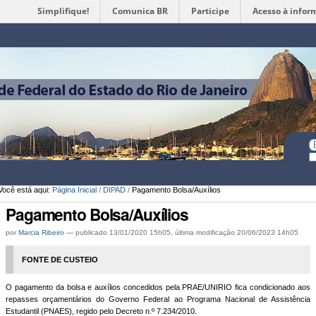
Simplifique!
Comunica BR
Participe
Acesso à infor
Ferramentas
Pessoais
Bu
Bu
A
Você está aqui:
Página Inicial
/
DIPAD
/
Pagamento Bolsa/Auxílios
Pagamento Bolsa/Auxílios
por
Marcia Ribeiro
—
publicado
13/01/2020 15h05,
última modificação
20/06/2023 14h05
FONTE DE CUSTEIO
O pagamento da bolsa e auxílios concedidos pela PRAE/UNIRIO fica condicionado aos
repasses orçamentários do Governo Federal ao Programa Nacional de Assistência
Estudantil (PNAES), regido pelo Decreto n.º 7.234/2010.