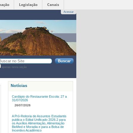
mação
Legislação
Canais
Acessar
sca
apenas nesta seção
sca
vançada…
Notícias
Cardápio do Restaurante Escola: 27 a
31/07/2026
26/07/2026
A Pró-Reitoria de Assuntos Estudantis
publica o Edital Unificado 2026.2 para
os Auxílios Alimentação, Alimentação
BioMed e Moradia e para a Bolsa de
Incentivo Acadêmico