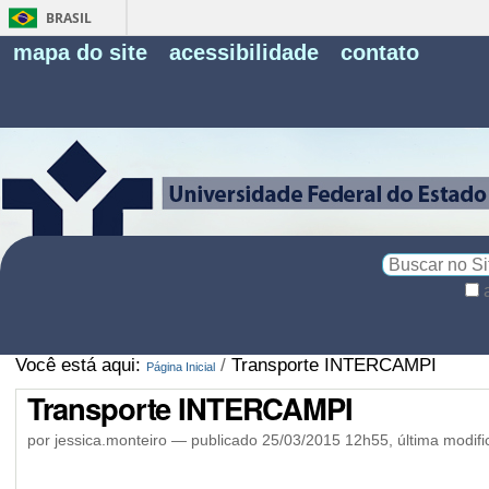
BRASIL
Fe
mapa do site
acessibilidade
contato
Pe
Busca
Busca
Avançada…
Você está aqui:
/
Transporte INTERCAMPI
Página Inicial
Transporte INTERCAMPI
por jessica.monteiro —
publicado
25/03/2015 12h55,
última modif