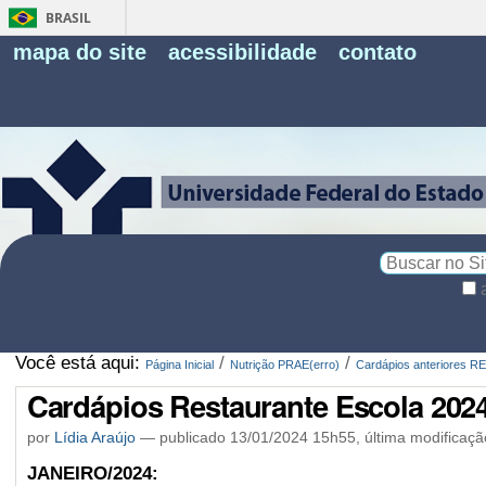
BRASIL
Fe
mapa do site
acessibilidade
contato
Pe
Busca
Busca
Avançada…
Você está aqui:
/
/
Página Inicial
Nutrição PRAE(erro)
Cardápios anteriores RE
Cardápios Restaurante Escola 202
por
Lídia Araújo
—
publicado
13/01/2024 15h55,
última modificaçã
JANEIRO/2024: