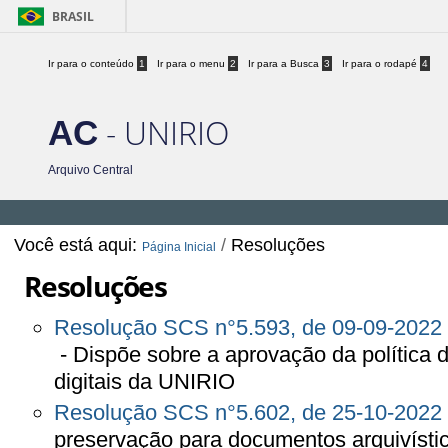
BRASIL
Ir para o conteúdo
1
Ir para o menu
2
Ir para a Busca
3
Ir para o rodapé
4
- UNIRIO
AC
Arquivo Central
Você está aqui:
/
Resoluções
Página Inicial
Resoluções
Resolução SCS n°5.593, de 09-09-2022
- Dispõe sobre a aprovação da política 
digitais da UNIRIO
Resolução SCS n°5.602, de 25-10-2022
preservação para documentos arquivístico