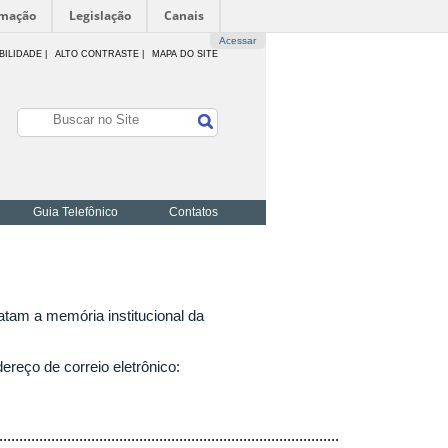
rmação
Legislação
Canais
Acessar
BILIDADE
|
ALTO CONTRASTE |
MAPA DO SITE
Guia Telefônico
Contatos
tam a memória institucional da
reço de correio eletrônico:
.....................................................................................