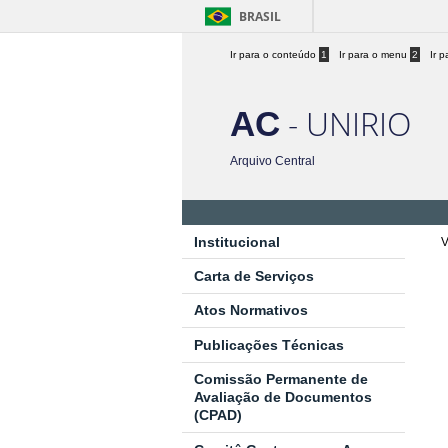
BRASIL
Ir para o conteúdo
1
Ir para o menu
2
Ir 
- UNIRIO
AC
Arquivo Central
Institucional
V
Carta de Serviços
Atos Normativos
Publicações Técnicas
Comissão Permanente de
Avaliação de Documentos
(CPAD)