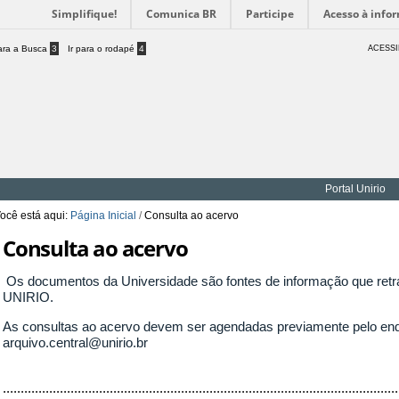
Simplifique!
Comunica BR
Participe
Acesso à info
para a Busca
3
Ir para o rodapé
4
ACESSI
Portal Unirio
ocê está aqui:
Página Inicial
/
Consulta ao acervo
Consulta ao acervo
Os documentos da Universidade são fontes de informação que retra
UNIRIO.
As consultas ao acervo devem ser agendadas previamente pelo ende
arquivo.central@unirio.br
...............................................................................................................