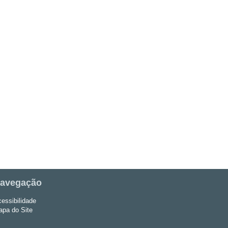
avegação
essibilidade
pa do Site