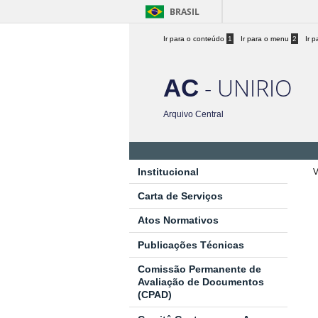
BRASIL
Ir para o conteúdo
1
Ir para o menu
2
Ir 
- UNIRIO
AC
Arquivo Central
Institucional
V
Carta de Serviços
Atos Normativos
Publicações Técnicas
Comissão Permanente de
Avaliação de Documentos
(CPAD)