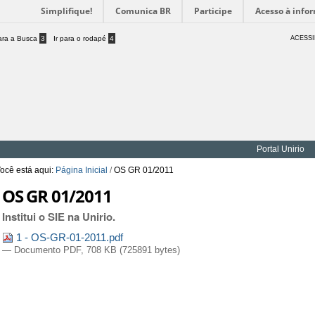
Simplifique!
Comunica BR
Participe
Acesso à info
para a Busca
3
Ir para o rodapé
4
ACESSI
Portal Unirio
ocê está aqui:
Página Inicial
/
OS GR 01/2011
OS GR 01/2011
Institui o SIE na Unirio.
1 - OS-GR-01-2011.pdf
— Documento PDF, 708 KB (725891 bytes)