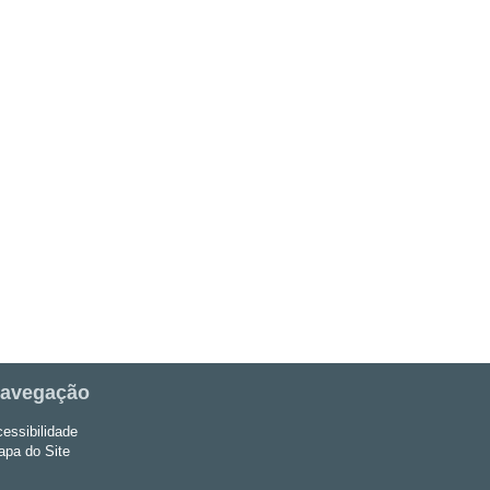
avegação
essibilidade
pa do Site