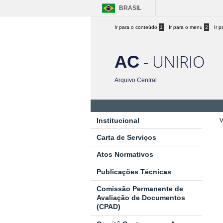
BRASIL
Ir para o conteúdo
1
Ir para o menu
2
Ir 
- UNIRIO
AC
Arquivo Central
Institucional
V
Carta de Serviços
Atos Normativos
Publicações Técnicas
Comissão Permanente de
Avaliação de Documentos
(CPAD)