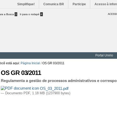
Simplifique!
Comunica BR
Participe
Acesso à info
para a Busca
3
Ir para o rodapé
4
ACESSI
Portal Unirio
ocê está aqui:
Página Inicial
/
OS GR 03/2011
OS GR 03/2011
Regulamenta a gestão de processos administrativos e corresp
OS_03_2011.pdf
— Documento PDF, 1.18 MB (1237900 bytes)