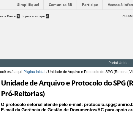
Simplifique!
Comunica BR
Participe
Acesso à info
para a Busca
3
Ir para o rodapé
4
ACESSI
Portal Unirio
ocê está aqui:
Página Inicial
/
Unidade de Arquivo e Protocolo do SPG (Reitoria, Vic
Unidade de Arquivo e Protocolo do SPG (Re
Pró-Reitorias)
O protocolo setorial atende pelo e-mail: protocolo.spg@unirio.
E-mail da Gerência de Gestão de Documentos/AC para apoio arq