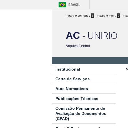
BRASIL
Ir para o conteúdo
1
Ir para o menu
2
Ir 
- UNIRIO
AC
Arquivo Central
Institucional
V
Carta de Serviços
Atos Normativos
Publicações Técnicas
Comissão Permanente de
Avaliação de Documentos
(CPAD)