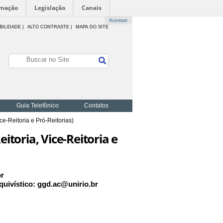
rmação
Legislação
Canais
Acessar
BILIDADE
|
ALTO CONTRASTE |
MAPA DO SITE
Guia Telefônico
Contatos
e-Reitoria e Pró-Reitorias)
itoria, Vice-Reitoria e
br
uivístico: ggd.ac@unirio.br