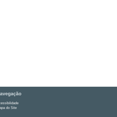
avegação
essibilidade
pa do Site