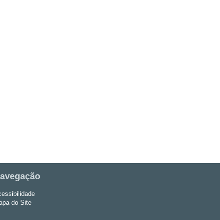
avegação
essibilidade
pa do Site