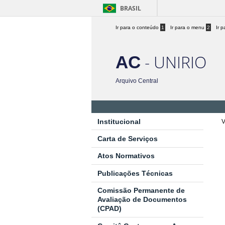
BRASIL
Ir para o conteúdo
1
Ir para o menu
2
Ir 
- UNIRIO
AC
Arquivo Central
Institucional
V
Carta de Serviços
Atos Normativos
Publicações Técnicas
Comissão Permanente de
Avaliação de Documentos
(CPAD)