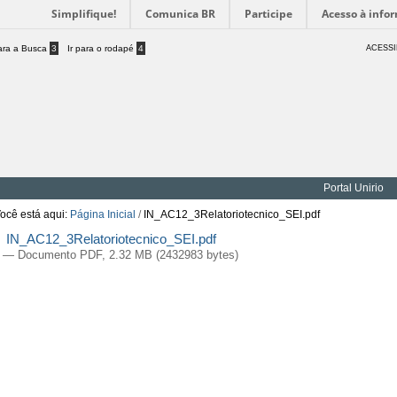
Simplifique!
Comunica BR
Participe
Acesso à info
para a Busca
3
Ir para o rodapé
4
ACESSI
Portal Unirio
ocê está aqui:
Página Inicial
/
IN_AC12_3Relatoriotecnico_SEI.pdf
IN_AC12_3Relatoriotecnico_SEI.pdf
— Documento PDF, 2.32 MB (2432983 bytes)