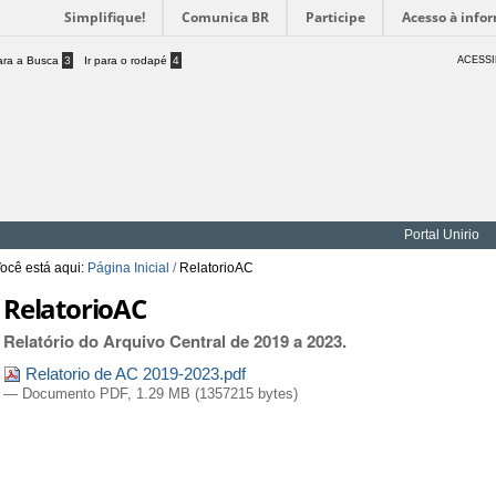
Simplifique!
Comunica BR
Participe
Acesso à info
para a Busca
3
Ir para o rodapé
4
ACESSI
Portal Unirio
ocê está aqui:
Página Inicial
/
RelatorioAC
RelatorioAC
Relatório do Arquivo Central de 2019 a 2023.
Relatorio de AC 2019-2023.pdf
— Documento PDF, 1.29 MB (1357215 bytes)