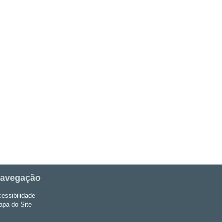
avegação
essibilidade
pa do Site