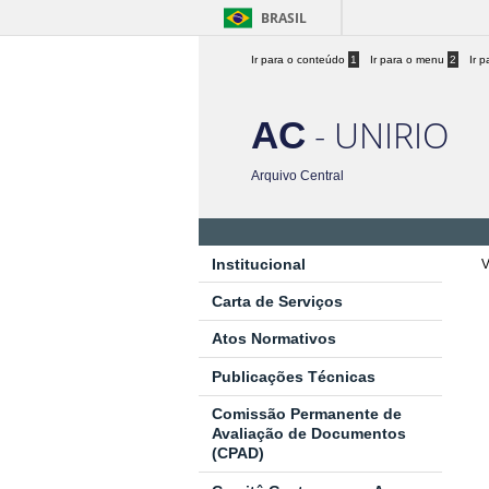
BRASIL
Ir para o conteúdo
1
Ir para o menu
2
Ir 
- UNIRIO
AC
Arquivo Central
Institucional
V
Carta de Serviços
Atos Normativos
Publicações Técnicas
Comissão Permanente de
Avaliação de Documentos
(CPAD)