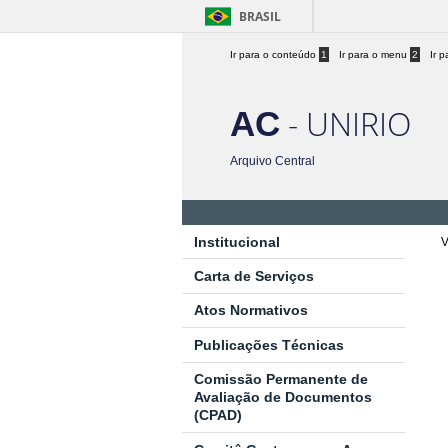
BRASIL
Ir para o conteúdo
1
Ir para o menu
2
Ir 
- UNIRIO
AC
Arquivo Central
Institucional
V
Carta de Serviços
Atos Normativos
Publicações Técnicas
Comissão Permanente de
Avaliação de Documentos
(CPAD)