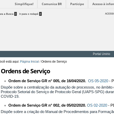
Simplifique!
Comunica BR
Participe
Acesso à info
para a Busca
3
Ir para o rodapé
4
ACESSI
Portal Unirio
ocê está aqui:
Página Inicial
/
Ordens de Serviço
Ordens de Serviço
Ordem de Serviço GR
n° 005, de 16/04/2020.
OS 05-2020
- 
Dispõe sobre a centralização da autuação de processos, no âmbito
Protocolo Setorial do Serviço de Protocolo Geral (UAPS-SPG) duran
COVID-19.
Ordem de Serviço GR
n° 002, de 05/02/2020.
OS 02-2020
- 
Dispõe sobre a criação do Manual de Procedimentos para Formação