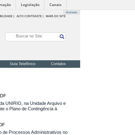
rmação
Legislação
Canais
Acessar
BILIDADE
|
ALTO CONTRASTE |
MAPA DO SITE
Guia Telefônico
Contatos
PDF
 da UNIRIO, na Unidade Arquivo e
te o Plano de Contingência à
PDF
 de Processos Administrativos no