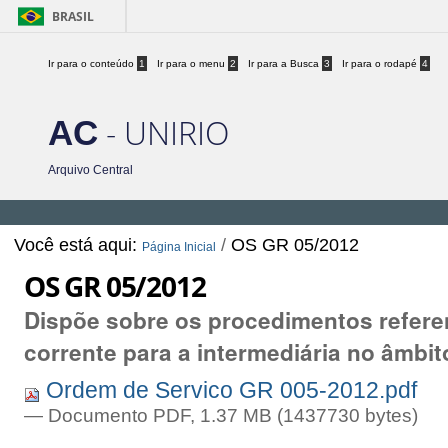
BRASIL
Ir para o conteúdo
1
Ir para o menu
2
Ir para a Busca
3
Ir para o rodapé
4
- UNIRIO
AC
Arquivo Central
Você está aqui:
/
OS GR 05/2012
Página Inicial
OS GR 05/2012
Dispõe sobre os procedimentos refere
corrente para a intermediária no âmbit
Ordem de Servico GR 005-2012.pdf
— Documento PDF, 1.37 MB (1437730 bytes)