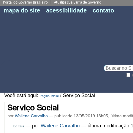
Portal do Governo Brasileiro
Atualize sua Barra de Governo
Fe
mapa do site
acessibilidade
contato
Pe
Busca
Busca
Avançada…
Você está aqui:
/
Serviço Social
Página Inicial
Serviço Social
por
Wailene Carvalho
—
publicado
13/05/2019 13h05,
última modi
—
por
Wailene Carvalho
— última modificação 
Editais