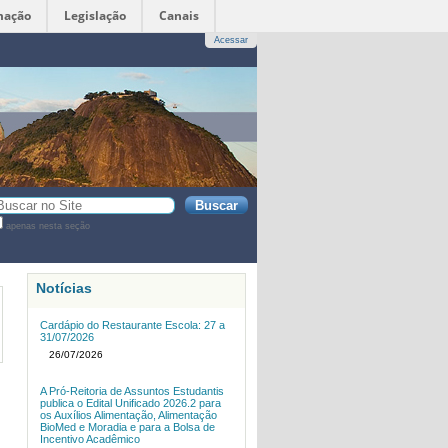
mação
Legislação
Canais
Acessar
sca
apenas nesta seção
sca
vançada…
Notícias
Cardápio do Restaurante Escola: 27 a
31/07/2026
26/07/2026
A Pró-Reitoria de Assuntos Estudantis
publica o Edital Unificado 2026.2 para
os Auxílios Alimentação, Alimentação
BioMed e Moradia e para a Bolsa de
Incentivo Acadêmico