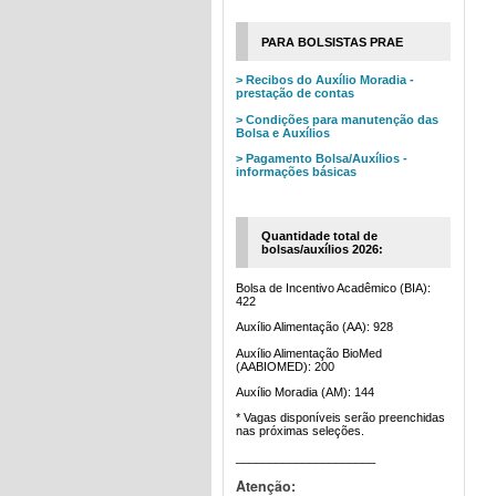
PARA BOLSISTAS PRAE
> Recibos do Auxílio Moradia -
prestação de contas
> Condições para manutenção das
Bolsa e Auxílios
> Pagamento Bolsa/Auxílios -
informações básicas
Quantidade total de
bolsas/auxílios 2026:
Bolsa de Incentivo Acadêmico (BIA):
422
Auxílio Alimentação (AA): 928
Auxílio Alimentação BioMed
(AABIOMED): 200
Auxílio Moradia (AM): 144
* Vagas disponíveis serão preenchidas
nas próximas seleções.
_____________________
Atenção: