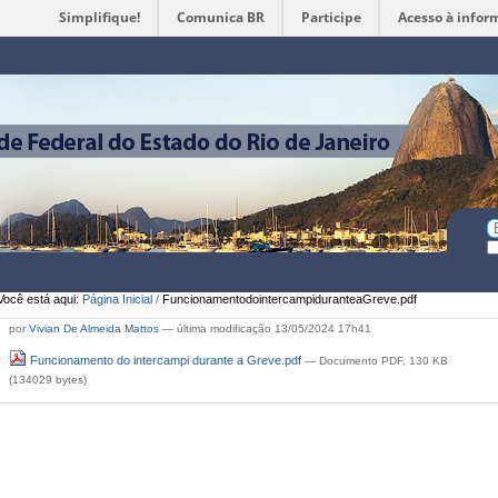
Simplifique!
Comunica BR
Participe
Acesso à infor
Ferramentas
Pessoais
Bu
Bu
A
Você está aqui:
Página Inicial
/
FuncionamentodointercampiduranteaGreve.pdf
por
Vivian De Almeida Mattos
—
última modificação
13/05/2024 17h41
Funcionamento do intercampi durante a Greve.pdf
— Documento PDF, 130 KB
(134029 bytes)