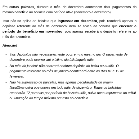
Em outras palavras, durante o mês de dezembro acontecem dois pagamentos do
mesmo benefício ao bolsista com período ativo (novembro e dezembro).
Isso não se aplica ao bolsista que
ingressar em dezembro
, pois receberá apenas o
depósito referente ao mês de dezembro; nem se aplica ao bolsista que
encerrar o
período do benefício em novembro
, pois apenas receberá o depósito referente ao
mês de novembro.
Atenção!
Tais depósitos não necessariamente ocorrem no mesmo dia. O pagamento de
dezembro pode ocorrer até o último dia útil daquele mês.
No mês de janeiro* não ocorrerá nenhum depósito de bolsa ou auxílio. O
pagamento referente ao mês de janeiro acontecerá entre os dias 01 e 15 de
fevereiro.
Não há supressão de parcelas, mas apenas peculiaridade de ordem
fiscal/financeira que ocorre em todo mês de dezembro. Todos os bolsistas
receberão 12 parcelas por período de bolsa/auxílio, salvo descumprimento do edital
ou utilização do tempo máximo previsto ao benefício.