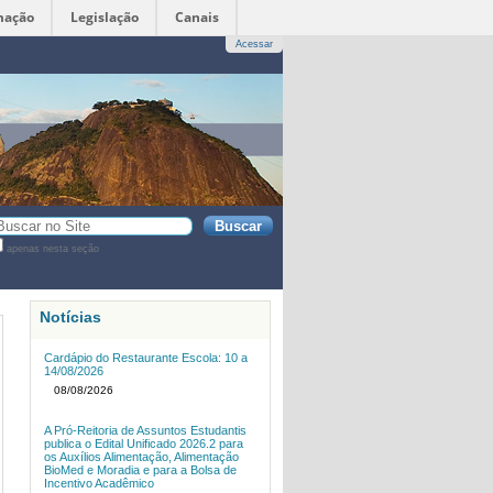
mação
Legislação
Canais
Acessar
sca
apenas nesta seção
sca
vançada…
Notícias
Cardápio do Restaurante Escola: 10 a
14/08/2026
08/08/2026
A Pró-Reitoria de Assuntos Estudantis
publica o Edital Unificado 2026.2 para
os Auxílios Alimentação, Alimentação
BioMed e Moradia e para a Bolsa de
Incentivo Acadêmico