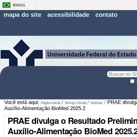
BRASIL
Fe
mapa do site
acessibilidade
contato
Pe
Busca
Busca
Avançada…
Você está aqui:
/
/
/
PRAE divulga
Página Inicial
Serviço Social
Notícias
Auxílio-Alimentação BioMed 2025.2
PRAE divulga o Resultado Prelimin
Auxílio-Alimentação BioMed 2025.