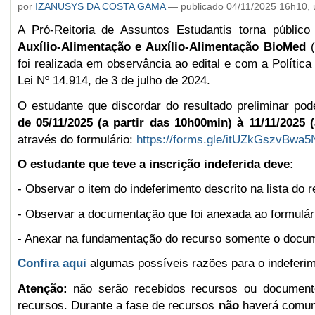
por
IZANUSYS DA COSTA GAMA
—
publicado
04/11/2025 16h10,
A Pró-Reitoria de Assuntos Estudantis torna públic
Auxílio-Alimentação e Auxílio-Alimentação BioMed
foi realizada em observância ao edital e com a Política
Lei Nº 14.914, de 3 de julho de 2024.
O estudante que discordar do resultado preliminar po
de 05/11/2025 (a partir das 10h00min) à 11/11/2025 
através do formulário:
https://forms.gle/itUZkGszvBwa5
O estudante que teve a inscrição indeferida deve:
- Observar o item do indeferimento descrito na lista do re
- Observar a documentação que foi anexada ao formulári
-
A
nexa
r
na fundamentação do recurso somente o documen
Confira aqui
algumas possíveis razões para o indeferim
Atenção:
não serão recebidos recursos ou documento
recursos. Durante a fase de recursos
não
haverá comuni