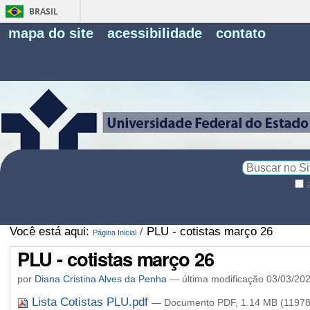
BRASIL
Fe
mapa do site
acessibilidade
contato
Pe
Busca
Busca
Avançada…
Você está aqui:
/
PLU - cotistas março 26
Página Inicial
PLU - cotistas março 26
por
Diana Cristina Alves da Penha
—
última modificação
03/03/20
Lista Cotistas PLU.pdf
— Documento PDF, 1.14 MB (11978