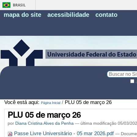
BRASIL
Fe
mapa do site
acessibilidade
contato
Pe
Busca
Busca
Avançada…
Você está aqui:
/
PLU 05 de março 26
Página Inicial
PLU 05 de março 26
por
Diana Cristina Alves da Penha
—
última modificação
05/03/202
Passe Livre Universitário - 05 mar 2026.pdf
— Documen