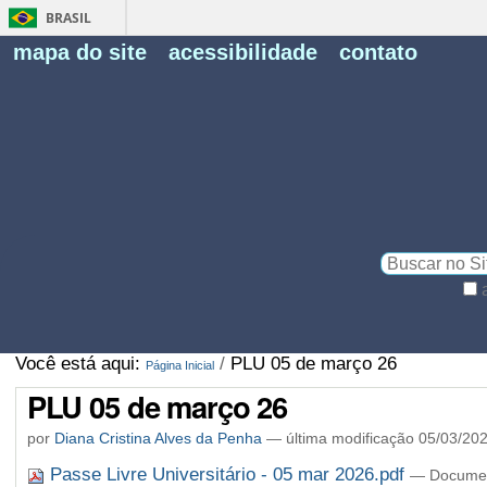
BRASIL
Fe
mapa do site
acessibilidade
contato
Pe
Busca
Busca
Avançada…
Você está aqui:
/
PLU 05 de março 26
Página Inicial
PLU 05 de março 26
por
Diana Cristina Alves da Penha
—
última modificação
05/03/202
Passe Livre Universitário - 05 mar 2026.pdf
— Documen