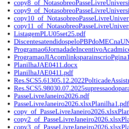
copy8_of_NotasobreoPasseLivreUniversi
copy9_of_NotasobreoPasseLivreUniversi
copy10_of_NotasobreoPasseLivreUnivers
copy11_of_NotasobreoPasseLivreUnivers
ListagemPLU05set25.pdf
DiscentesatendidospeloPBPdoMECnaUN
Programao6JornadadeIncentivoAcadmico
ProgramaoJIAcomlinksparainscrioPgina1
PlanilhaJAE0411.docx
PlanilhaJAE0411.pdf
Res.SCS5.61305.12.2022PolticadeAssist
Res.SCS5.98030.07.2025supressaodopara
PasseLivreJaneiro2026.pdf
PasseLivreJaneiro2026.xlsxPlanilha1.pdf
copy_of_PasseLivreJaneiro2026.xlsxPlan
copy2_of_PasseLivreJaneiro2026.xlsxPla
copy3_of_PasseLivreJaneiro2026.xlsxPla