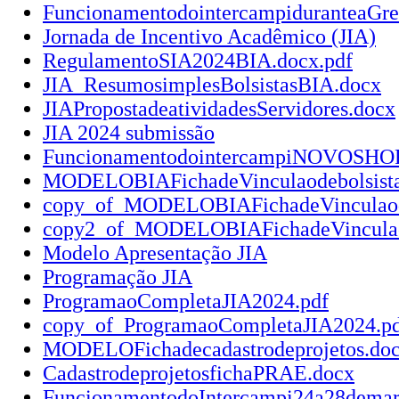
FuncionamentodointercampiduranteaGre
Jornada de Incentivo Acadêmico (JIA)
RegulamentoSIA2024BIA.docx.pdf
JIA_ResumosimplesBolsistasBIA.docx
JIAPropostadeatividadesServidores.docx
JIA 2024 submissão
FuncionamentodointercampiNOVOSHO
MODELOBIAFichadeVinculaodebolsistas
copy_of_MODELOBIAFichadeVinculaodeb
copy2_of_MODELOBIAFichadeVinculaode
Modelo Apresentação JIA
Programação JIA
ProgramaoCompletaJIA2024.pdf
copy_of_ProgramaoCompletaJIA2024.p
MODELOFichadecadastrodeprojetos.do
CadastrodeprojetosfichaPRAE.docx
FuncionamentodoIntercampi24a28demar