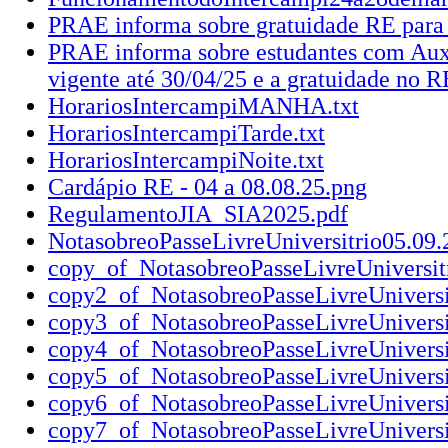
PRAE informa sobre gratuidade RE par
PRAE informa sobre estudantes com Aux
vigente até 30/04/25 e a gratuidade no R
HorariosIntercampiMANHA.txt
HorariosIntercampiTarde.txt
HorariosIntercampiNoite.txt
Cardápio RE - 04 a 08.08.25.png
RegulamentoJIA_SIA2025.pdf
NotasobreoPasseLivreUniversitrio05.09.
copy_of_NotasobreoPasseLivreUniversit
copy2_of_NotasobreoPasseLivreUniversi
copy3_of_NotasobreoPasseLivreUniversi
copy4_of_NotasobreoPasseLivreUniversi
copy5_of_NotasobreoPasseLivreUniversi
copy6_of_NotasobreoPasseLivreUniversi
copy7_of_NotasobreoPasseLivreUniversi