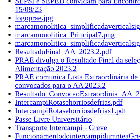
SEPSI e SEPED convidam para Encontro
15/08/23
logoprae.jpg
marcamonolitica_simplificadaverticalsi
marcamonolitica_Principal7.png
marcamonolitica_simplificadaverticalsig
ResultadoFinal_AA_2023.2.pdf
PRAE divulga o Resultado Final da seleç
Alimentação 2023.2
PRAE comunica Lista Extraordinária de 
convocados para o AA 2023.2
Resultado_ConvocaoExtraordinia_AA_2
IntercampiRotasehorriosdefrias.pdf
IntercampiRotasehorriosdefrias1.pdf
Passe Livre Universitário
Transporte Intercampi - Greve
FuncionamentodointercampiduranteaGre