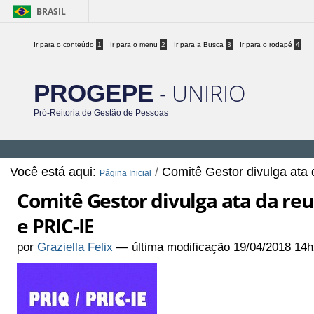
BRASIL
Ir para o conteúdo
1
Ir para o menu
2
Ir para a Busca
3
Ir para o rodapé
4
- UNIRIO
PROGEPE
Pró-Reitoria de Gestão de Pessoas
Você está aqui:
/
Comitê Gestor divulga ata
Página Inicial
Comitê Gestor divulga ata da reu
e PRIC-IE
por
Graziella Felix
—
última modificação
19/04/2018 14h