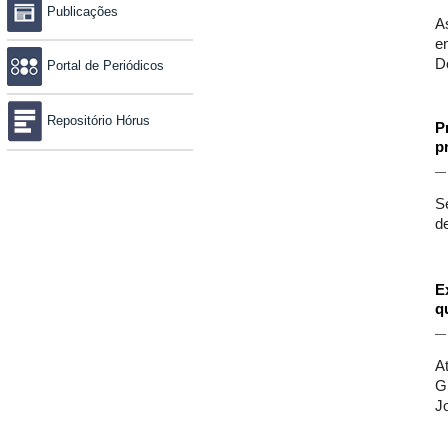
Publicações
A
e
D
Portal de Periódicos
Repositório Hórus
P
p
S
d
E
q
A
G
J