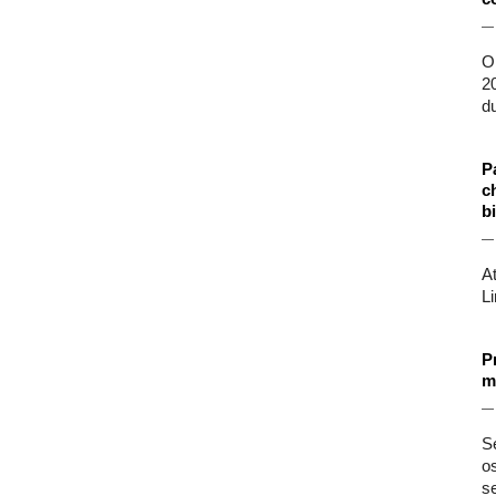
O
2
d
P
c
b
A
L
P
m
Se
o
s