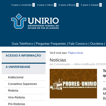
Ir para o conteúdo
1
Ir para o menu
2
Ir para a Busca
3
Ir para o rodapé
4
Guia Telefônico
|
Perguntas Frequentes
|
Fale Conosco
|
Ouvidoria
|
Você está aqui:
Página Inicial
ACESSO À INFORMAÇÃO
Notícias
por Comunicação —
última modificação
23/10/20
A UNIVERSIDADE
T
q
Institucional
Conselhos Superiores
A
Reitoria
Mi
Vice-Reitoria
B
Pró-Reitorias