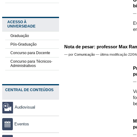
G
b
ACESSO À
E
UNIVERSIDADE
e
Graduação
Pós-Graduação
Nota de pesar: professor Max Ra
Concurso para Docente
—
por
Comunicação
— última modificação 22/04
Concurso para Técnicos-
Administrativos
P
p
CENTRAL DE CONTEÚDOS
V
f
b
Audiovisual
M
Eventos
p