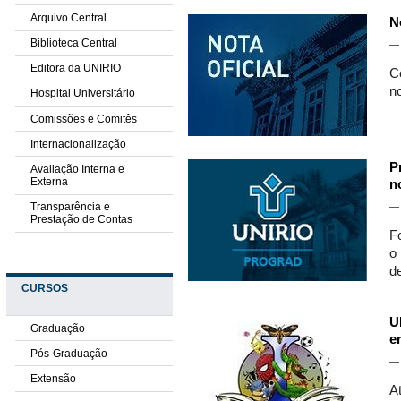
Arquivo Central
N
Biblioteca Central
Editora da UNIRIO
C
n
Hospital Universitário
Comissões e Comitês
Internacionalização
P
Avaliação Interna e
Externa
n
Transparência e
Prestação de Contas
F
o
d
CURSOS
U
Graduação
e
Pós-Graduação
Extensão
A