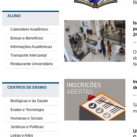
B
ALUNO
I
p
Calendário Acadêmico
2
Bolsas e Benefícios
Informações Acadêmicas
O
Transporte Intercampi
d
Restaurante Universitário
N
I
d
CENTROS DE ENSINO
Biológicas e da Saúde
S
Exatas e Tecnologia
m
Humanas e Sociais
Jurídicas e Políticas
U
Letras e Artes