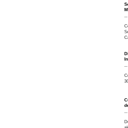
S
M
C
S
C
D
I
C
30
C
d
D
a