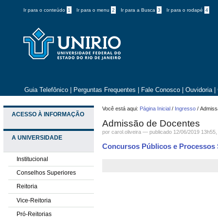
Ir para o conteúdo
1
Ir para o menu
2
Ir para a Busca
3
Ir para o rodapé
4
Guia Telefônico
|
Perguntas Frequentes
|
Fale Conosco
|
Ouvidoria
|
Você está aqui:
Página Inicial
/
Ingresso
/
Admiss
ACESSO À INFORMAÇÃO
Admissão de Docentes
por
carol.oliveira
—
publicado
12/06/2019 13h55
A UNIVERSIDADE
Concursos Públicos e Processos S
Institucional
Conselhos Superiores
Reitoria
Vice-Reitoria
Pró-Reitorias