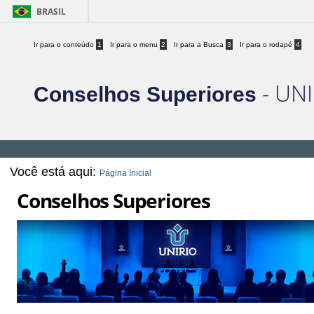
BRASIL
Ir para o conteúdo
1
Ir para o menu
2
Ir para a Busca
3
Ir para o rodapé
4
- UNI
Conselhos Superiores
Você está aqui:
Página Inicial
Conselhos Superiores