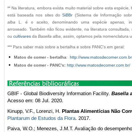
** Na literatura, embora exista muito material sobre esta espécie,
está baseada nos sites do
SiBBr
(Sistema de Informação sobre
alba
L. é o aceito, denominando uma espécie apenas, inde
arroxeado. Também não ficou evidente, na literatura consultada
ou
cultivares
da
Basella alba
, assim, optamos pela nomenclatura ut
*** Para saber mais sobre a bertalha e sobre PANC's em geral:
Matos de comer - bertalha
:
http://www.matosdecomer.com.br/
Matos de comer -
PANC's
:
http://www.matosdecomer.com.br/
GBIF - Global Biodiversity Information Facility.
Basella 
Acesso em: 08 Jul. 2020.
Kinupp, V.F., Lorenzi, H.
Plantas Alimentícias Não Con
Plantarum de Estudos da Flora
. 2017.
Paiva, W.O.; Menezes, J.M.T. Avaliação do desempenho