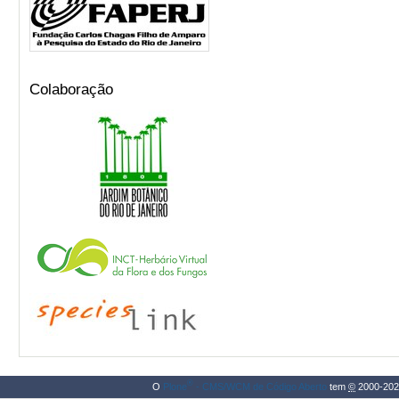
Colaboração
®
O
Plone
- CMS/WCM de Código Aberto
tem
©
2000-202