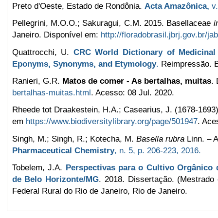
Preto d'Oeste, Estado de Rondônia.
Acta Amazônica,
v
Pellegrini, M.O.O.; Sakuragui, C.M. 2015. Basellaceae
i
Janeiro. Disponível em:
http://floradobrasil.jbrj.gov.br/j
Quattrocchi, U.
CRC World Dictionary of Medicinal
Eponyms, Synonyms, and Etymology
.
Reimpressão. B
Ranieri, G.R.
Matos de comer - As bertalhas, muitas
.
bertalhas-muitas.html
. Acesso: 08 Jul. 2020.
Rheede tot Draakestein, H.A.; Casearius, J. (1678-1693
em
https://www.biodiversitylibrary.org/page/501947
. Ace
Singh, M.; Singh, R.; Kotecha, M.
Basella rubra
Linn. – 
Pharmaceutical Chemistry
, n. 5, p. 206-223, 2016.
Tobelem, J.A.
Perspectivas para o Cultivo Orgânico 
de Belo Horizonte/MG
. 2018. Dissertação. (Mestrado 
Federal Rural do Rio de Janeiro, Rio de Janeiro
.