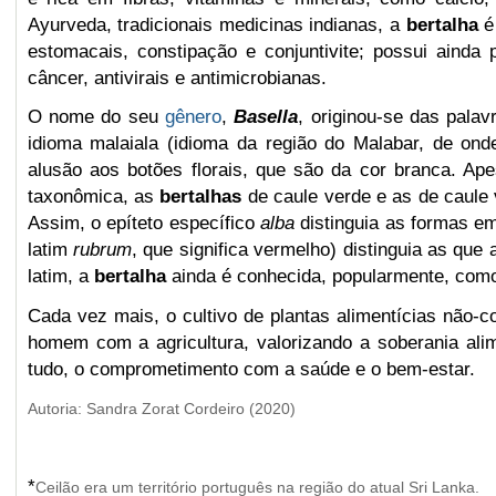
Ayurveda,
tradicionais medicinas indianas, a
bertalha
é 
estomacais, constipação e conjuntivite; possui ainda
câncer,
antivirais e
antimicrobianas.
O nome do seu
gênero
,
Basella
, originou-se das pala
idioma
malaiala (idioma da região do Malabar, de ond
alusão aos botões florais, que são da cor branca. Ap
taxonômica,
as
bertalhas
de caule verde e as de caule
Assim, o epíteto específico
alba
distinguia
as formas em
latim
rubrum
, que significa vermelho)
distinguia as que
latim, a
bertalha
ainda é conhecida, popularmente, co
Cada vez mais, o cultivo de plantas alimentícias não-
homem com a agricultura, valorizando a soberania alime
tudo, o comprometimento com a saúde e o bem-estar.
Autoria: Sandra Zorat Cordeiro (2020)
*
Ceilão era um território português na região do atual Sri Lanka.