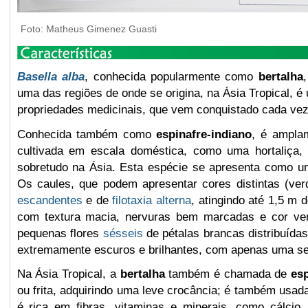
Foto: Matheus Gimenez Guasti
Basella alba
, conhecida popularmente como
bertalha
uma das regiões de onde se origina, n
a Ásia Tropical,
é
propriedades medicinais, que vem conquistado cada vez
Conhecida também como
espinafre-indiano
, é
amplam
cultivada em escala doméstica,
como uma hortaliça,
sobretudo na Ásia. Esta espécie se
apresenta como 
Os caules, que podem apresentar cores distintas (
ver
escandentes
e de
filotaxia
alterna
, atingindo até 1,5 m
com textura macia, nervuras bem marcadas e cor ver
pequenas flores
sésseis
de pétalas brancas distribuída
extremamente escuros e brilhantes, com apenas uma s
Na Ásia Tropical, a
bertalha
também é chamada de
esp
ou frita, adquirindo uma leve crocância; é também usa
é rica em fibras, vitaminas e minerais, como cálcio