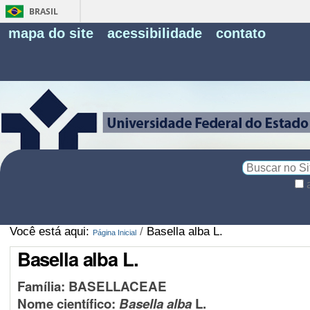
BRASIL
Fe
mapa do site
acessibilidade
contato
Pe
Busca
Busca
Avançada…
Você está aqui:
/
Basella alba L.
Página Inicial
Basella alba L.
Família: BASELLACEAE
Nome científico:
Basella alba
L.