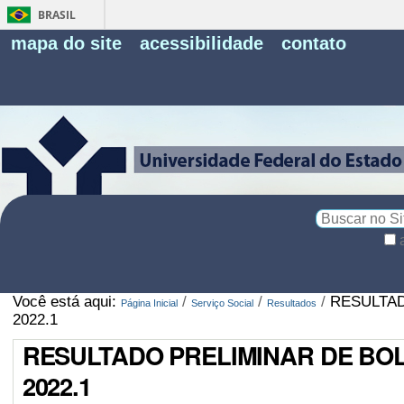
BRASIL
Fe
mapa do site
acessibilidade
contato
Pe
Busca
Busca
Avançada…
Você está aqui:
/
/
/
RESULTAD
Página Inicial
Serviço Social
Resultados
2022.1
RESULTADO PRELIMINAR DE BOL
2022.1