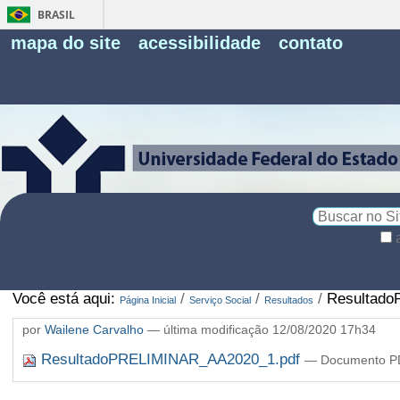
BRASIL
Fe
mapa do site
acessibilidade
contato
Pe
Busca
Busca
Avançada…
Você está aqui:
/
/
/
Resultado
Página Inicial
Serviço Social
Resultados
por
Wailene Carvalho
—
última modificação
12/08/2020 17h34
ResultadoPRELIMINAR_AA2020_1.pdf
— Documento PD