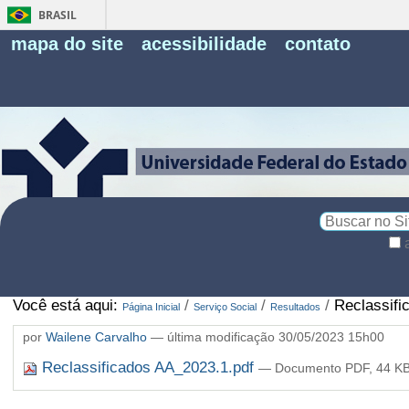
BRASIL
Fe
mapa do site
acessibilidade
contato
Pe
Busca
Busca
Avançada…
Você está aqui:
/
/
/
Reclassifi
Página Inicial
Serviço Social
Resultados
por
Wailene Carvalho
—
última modificação
30/05/2023 15h00
Reclassificados AA_2023.1.pdf
— Documento PDF, 44 KB