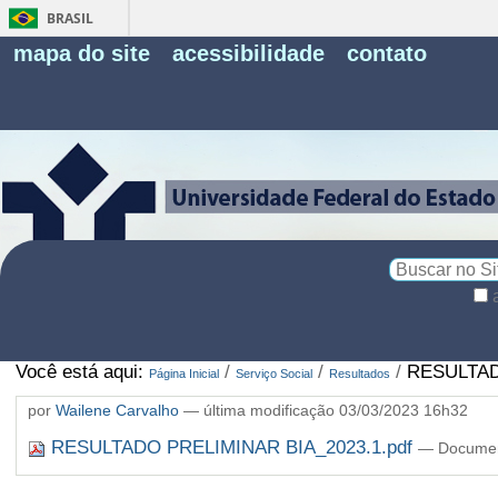
BRASIL
Fe
mapa do site
acessibilidade
contato
Pe
Busca
Busca
Avançada…
Você está aqui:
/
/
/
RESULTAD
Página Inicial
Serviço Social
Resultados
por
Wailene Carvalho
—
última modificação
03/03/2023 16h32
RESULTADO PRELIMINAR BIA_2023.1.pdf
— Document