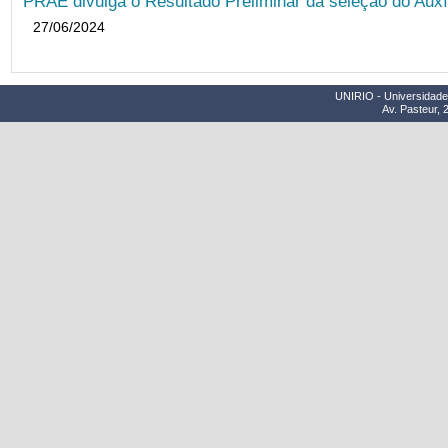
PRAE divulga o Resultado Preliminar da seleção do Auxí
27/06/2024
UNIRIO - Universidade 
Av. Pasteur, 