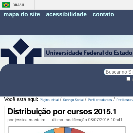
BRASIL
Fe
mapa do site
acessibilidade
contato
Pe
Busca
Busca
Avançada…
Você está aqui:
/
/
/
Página Inicial
Serviço Social
Perfil estudantes
Perfil estu
Distribuição por cursos 2015.1
por jessica.monteiro —
última modificação
08/07/2016 10h41