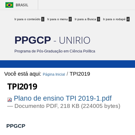
BRASIL
Ir para o conteúdo
1
Ir para o menu
2
Ir para a Busca
3
Ir para o rodapé
4
- UNIRIO
PPGCP
Programa de Pós-Graduação em Ciência Política
Você está aqui:
/
TPI2019
Página Inicial
TPI2019
Plano de ensino TPI 2019-1.pdf
— Documento PDF, 218 KB (224005 bytes)
PPGCP