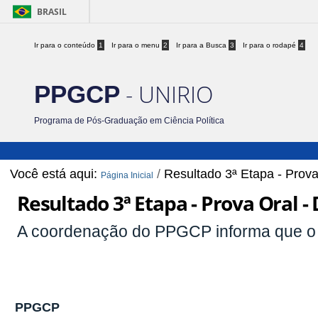
BRASIL
Ir para o conteúdo
1
Ir para o menu
2
Ir para a Busca
3
Ir para o rodapé
4
- UNIRIO
PPGCP
Programa de Pós-Graduação em Ciência Política
Você está aqui:
/
Resultado 3ª Etapa - Prova
Página Inicial
Resultado 3ª Etapa - Prova Oral -
A coordenação do PPGCP informa que 
PPGCP