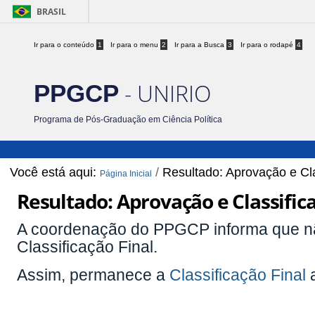
BRASIL
Ir para o conteúdo
1
Ir para o menu
2
Ir para a Busca
3
Ir para o rodapé
4
- UNIRIO
PPGCP
Programa de Pós-Graduação em Ciência Política
Você está aqui:
/
Resultado: Aprovação e Cla
Página Inicial
Resultado: Aprovação e Classifica
A coordenação do PPGCP informa que nã
Classificação Final.
Assim, permanece a
Classificação Final
a