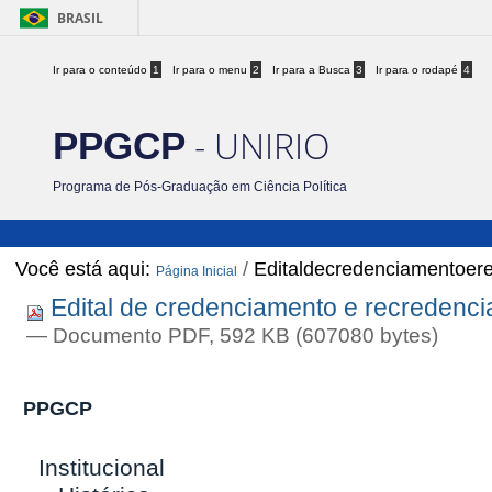
BRASIL
Ir para o conteúdo
1
Ir para o menu
2
Ir para a Busca
3
Ir para o rodapé
4
- UNIRIO
PPGCP
Programa de Pós-Graduação em Ciência Política
Você está aqui:
/
Editaldecredenciamentoer
Página Inicial
Edital de credenciamento e recredenci
— Documento PDF, 592 KB (607080 bytes)
PPGCP
Institucional