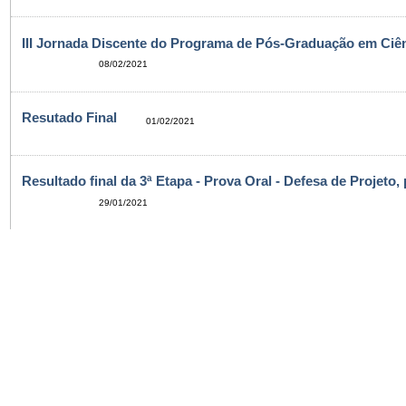
III Jornada Discente do Programa de Pós-Graduação em Ciên
08/02/2021
Resutado Final
01/02/2021
Resultado final da 3ª Etapa - Prova Oral - Defesa de Projeto,
29/01/2021
Resultado 3ª Etapa - Prova Oral - Defesa de Projeto
19/01/2021
EDITAL Nº 01/2021 - Credenciamento e Recredenciamento D
11/01/2021
Resultado Final 2ª Etapa - Prova de inglês