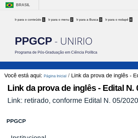
BRASIL
Ir para o conteúdo
1
Ir para o menu
2
Ir para a Busca
3
Ir para o rodapé
4
- UNIRIO
PPGCP
Programa de Pós-Graduação em Ciência Política
Você está aqui:
/
Link da prova de inglês - E
Página Inicial
Link da prova de inglês - Edital N.
Link: retirado, conforme Edital N. 05/202
PPGCP
Institucional