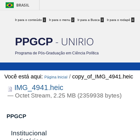
BRASIL
Ir para o conteúdo
1
Ir para o menu
2
Ir para a Busca
3
Ir para o rodapé
4
- UNIRIO
PPGCP
Programa de Pós-Graduação em Ciência Política
Você está aqui:
/
copy_of_IMG_4941.heic
Página Inicial
IMG_4941.heic
— Octet Stream, 2.25 MB (2359938 bytes)
PPGCP
Institucional