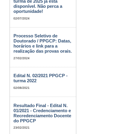
turma de 2025 já está
disponível. Não perca a
oportunidade!
02/07/2024
Processo Seletivo de
Doutorado / PPGCP: Datas,
horários e link para a
realização das provas orais.
27/02/2024
Edital N. 02/2021 PPGCP -
turma 2022
02/08/2021
Resultado Final - Edital N.
01/2021 - Credenciamento e
Recredenciamento Docente
do PPGCP
23/02/2021