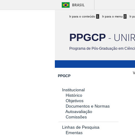
BRASIL
Ir para o conteúdo
1
Ir para o menu
2
Ir 
- UNI
PPGCP
Programa de Pós-Graduação em Ciência
V
PPGCP
Institucional
Histórico
Objetivos
Documentos e Normas
Autoavaliação
Comissões
Linhas de Pesquisa
Ementas