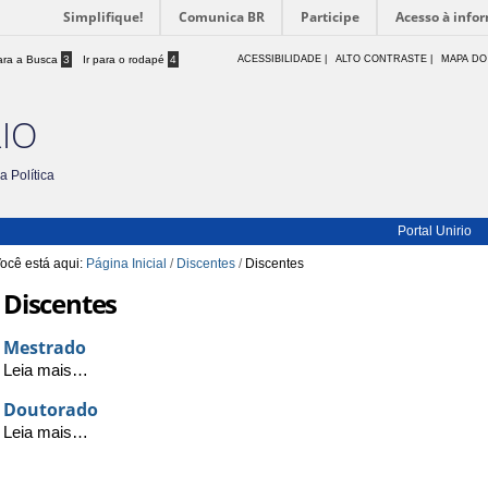
Simplifique!
Comunica BR
Participe
Acesso à info
para a Busca
3
Ir para o rodapé
4
ACESSIBILIDADE
|
ALTO CONTRASTE |
MAPA DO
RIO
 Política
Portal Unirio
ocê está aqui:
Página Inicial
/
Discentes
/
Discentes
Discentes
Mestrado
Mestrado
Leia mais…
-
Doutorado
Doutorado
Leia mais…
-