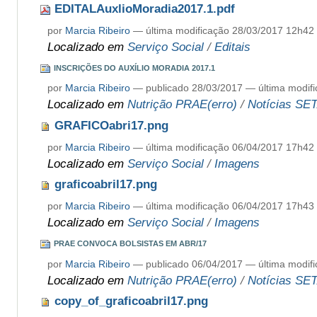
EDITALAuxlioMoradia2017.1.pdf
por
Marcia Ribeiro
—
última modificação
28/03/2017 12h42
Localizado em
Serviço Social
/
Editais
INSCRIÇÕES DO AUXÍLIO MORADIA 2017.1
por
Marcia Ribeiro
—
publicado
28/03/2017
—
última modif
Localizado em
Nutrição PRAE(erro)
/
Notícias SE
GRAFICOabri17.png
por
Marcia Ribeiro
—
última modificação
06/04/2017 17h42
Localizado em
Serviço Social
/
Imagens
graficoabril17.png
por
Marcia Ribeiro
—
última modificação
06/04/2017 17h43
Localizado em
Serviço Social
/
Imagens
PRAE CONVOCA BOLSISTAS EM ABR/17
por
Marcia Ribeiro
—
publicado
06/04/2017
—
última modif
Localizado em
Nutrição PRAE(erro)
/
Notícias SE
copy_of_graficoabril17.png