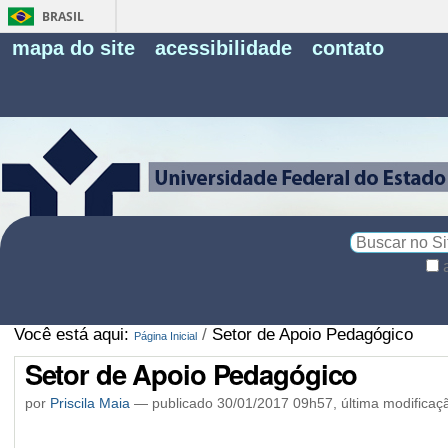
BRASIL
Fe
mapa do site
acessibilidade
contato
Pe
Busca
Busca
Avançada…
Você está aqui:
/
Setor de Apoio Pedagógico
Página Inicial
Setor de Apoio Pedagógico
por
Priscila Maia
—
publicado
30/01/2017 09h57,
última modificaç