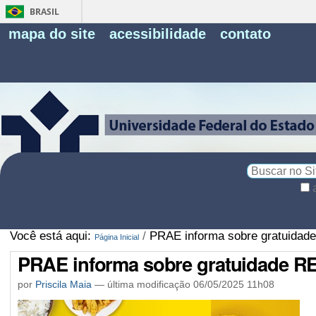
BRASIL
Fe
mapa do site
acessibilidade
contato
Pe
Busca
Busca
Avançada…
Você está aqui:
/
PRAE informa sobre gratuidad
Página Inicial
PRAE informa sobre gratuidade R
por
Priscila Maia
—
última modificação
06/05/2025 11h08