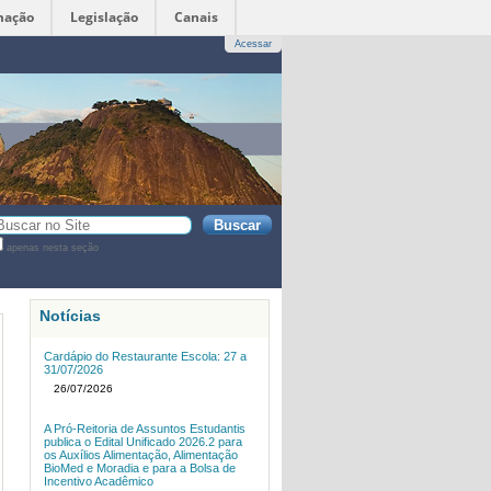
mação
Legislação
Canais
Acessar
sca
apenas nesta seção
sca
vançada…
Notícias
Cardápio do Restaurante Escola: 27 a
31/07/2026
26/07/2026
A Pró-Reitoria de Assuntos Estudantis
publica o Edital Unificado 2026.2 para
os Auxílios Alimentação, Alimentação
BioMed e Moradia e para a Bolsa de
Incentivo Acadêmico