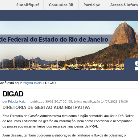
Simplifique!
Comunica BR
Participe
Acesso à infor
Ferramentas
Pessoais
Bu
Bu
A
Você está aqui:
Página Inicial
/
DIGAD
DIGAD
por
Priscila Maia
—
publicado
30/01/2017 09h55,
última modificação
14/07/2023 14h36
DIRETORIA DE GESTÃO ADMINISTRATIVA
Esta Diretoria de Gestão Administrativa tem como função primordial auxiliar o Pró-Reitor
de Assuntos Estudantis na gestão da informação, bem como coordenar e acompanhar
os processos orçamentários dos recursos financeiros da PRAE.
Além dessas, também coordena a elaboração de relatórios e fluxos de bolsistas; o