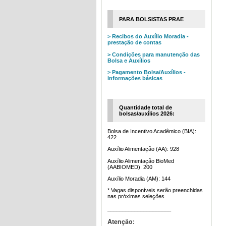
PARA BOLSISTAS PRAE
> Recibos do Auxílio Moradia -
prestação de contas
> Condições para manutenção das
Bolsa e Auxílios
> Pagamento Bolsa/Auxílios -
informações básicas
Quantidade total de
bolsas/auxílios 2026:
Bolsa de Incentivo Acadêmico (BIA):
422
Auxílio Alimentação (AA): 928
Auxílio Alimentação BioMed
(AABIOMED): 200
Auxílio Moradia (AM): 144
* Vagas disponíveis serão preenchidas
nas próximas seleções.
_____________________
Atenção: