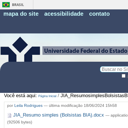
BRASIL
Fe
mapa do site
acessibilidade
contato
Pe
Busca
Busca
Avançada…
Você está aqui:
/
JIA_ResumosimplesBolsistasB
Página Inicial
por
Leila Rodrigues
—
última modificação
18/06/2024 15h58
JIA_Resumo simples (Bolsistas BIA).docx
— applicati
(92506 bytes)