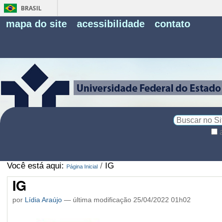
BRASIL
Fe
mapa do site
acessibilidade
contato
Pe
Busca
Busca
Avançada…
Você está aqui:
/
IG
Página Inicial
IG
por
Lídia Araújo
—
última modificação
25/04/2022 01h02