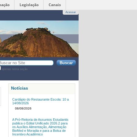
mação
Legislação
Canais
Acessar
sca
apenas nesta seção
sca
vançada…
Notícias
Cardápio do Restaurante Escola: 10 a
14/08/2026
08/08/2026
A Pró-Reitoria de Assuntos Estudantis
publica o Edital Unificado 2026.2 para
os Auxílios Alimentação, Alimentação
BioMed e Moradia e para a Bolsa de
Incentivo Acadêmico