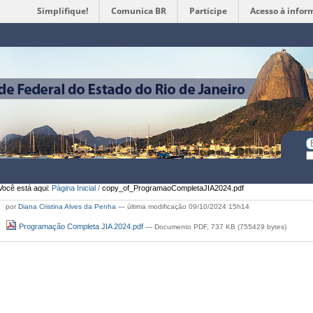
Simplifique!
Comunica BR
Participe
Acesso à infor
Ferramentas
Pessoais
Bu
Bu
A
Você está aqui:
Página Inicial
/
copy_of_ProgramaoCompletaJIA2024.pdf
por
Diana Cristina Alves da Penha
—
última modificação
09/10/2024 15h14
Programação Completa JIA 2024.pdf
— Documento PDF, 737 KB (755429 bytes)