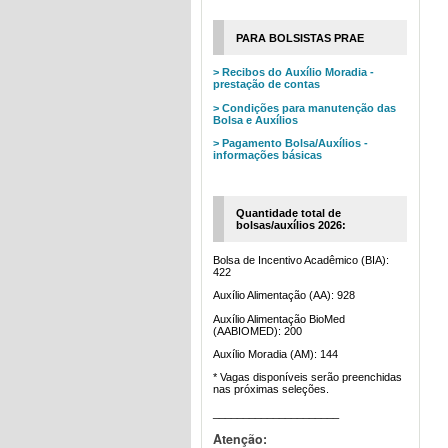
PARA BOLSISTAS PRAE
> Recibos do Auxílio Moradia -
prestação de contas
> Condições para manutenção das
Bolsa e Auxílios
> Pagamento Bolsa/Auxílios -
informações básicas
Quantidade total de
bolsas/auxílios 2026:
Bolsa de Incentivo Acadêmico (BIA):
422
Auxílio Alimentação (AA): 928
Auxílio Alimentação BioMed
(AABIOMED): 200
Auxílio Moradia (AM): 144
* Vagas disponíveis serão preenchidas
nas próximas seleções.
_____________________
Atenção: