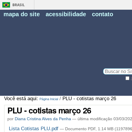
BRASIL
Fe
mapa do site
acessibilidade
contato
Pe
Busca
Busca
Avançada…
Você está aqui:
/
PLU - cotistas março 26
Página Inicial
PLU - cotistas março 26
por
Diana Cristina Alves da Penha
—
última modificação
03/03/20
Lista Cotistas PLU.pdf
— Documento PDF, 1.14 MB (1197896