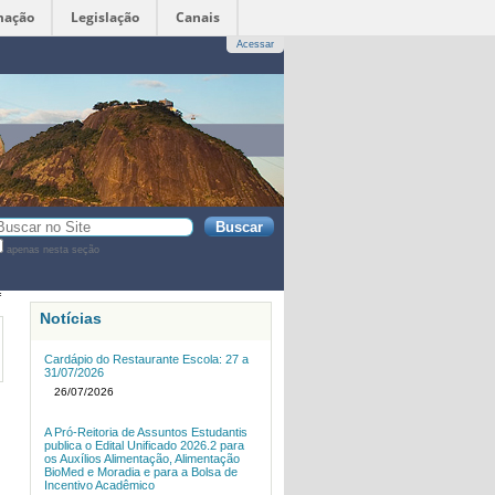
mação
Legislação
Canais
Acessar
sca
apenas nesta seção
sca
vançada…
f
Notícias
Cardápio do Restaurante Escola: 27 a
31/07/2026
26/07/2026
A Pró-Reitoria de Assuntos Estudantis
publica o Edital Unificado 2026.2 para
os Auxílios Alimentação, Alimentação
BioMed e Moradia e para a Bolsa de
Incentivo Acadêmico