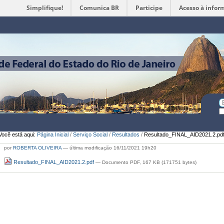
Simplifique!
Comunica BR
Participe
Acesso à infor
Ferramentas
Pessoais
Bu
Bu
A
Você está aqui:
Página Inicial
/
Serviço Social
/
Resultados
/
Resultado_FINAL_AID2021.2.pd
por
ROBERTA OLIVEIRA
—
última modificação
16/11/2021 19h20
Resultado_FINAL_AID2021.2.pdf
— Documento PDF, 167 KB (171751 bytes)