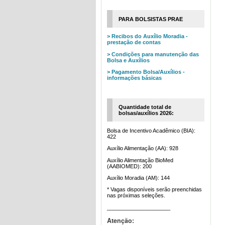
PARA BOLSISTAS PRAE
> Recibos do Auxílio Moradia -
prestação de contas
> Condições para manutenção das
Bolsa e Auxílios
> Pagamento Bolsa/Auxílios -
informações básicas
Quantidade total de
bolsas/auxílios 2026:
Bolsa de Incentivo Acadêmico (BIA):
422
Auxílio Alimentação (AA): 928
Auxílio Alimentação BioMed
(AABIOMED): 200
Auxílio Moradia (AM): 144
* Vagas disponíveis serão preenchidas
nas próximas seleções.
_____________________
Atenção: