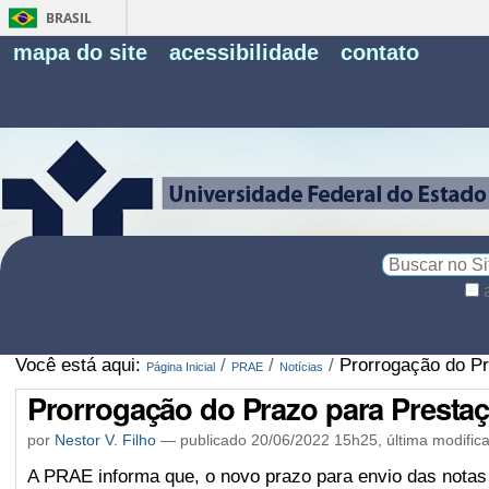
BRASIL
Fe
mapa do site
acessibilidade
contato
Pe
Busca
Busca
Avançada…
Você está aqui:
/
/
/
Prorrogação do Pr
Página Inicial
PRAE
Notícias
Prorrogação do Prazo para Prestaç
por
Nestor V. Filho
—
publicado
20/06/2022 15h25,
última modific
A PRAE informa que, o novo prazo para envio das nota